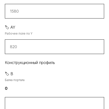
🏷️ AY
Рабочее поле по Y
Конструкционный профиль
🏷️ B
Балка портала
0